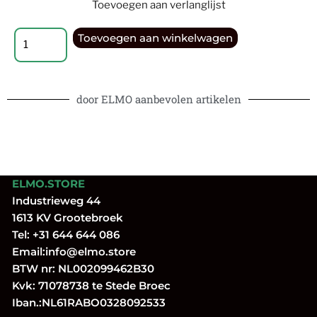
Toevoegen aan verlanglijst
Toevoegen aan winkelwagen
door ELMO aanbevolen artikelen
ELMO.STORE
Industrieweg 44
1613 KV Grootebroek
Tel:
+31 644 644 086
Email:
info@elmo.store
BTW nr: NL002099462B30
Kvk: 71078738 te Stede Broec
Iban.:NL61RABO0328092533