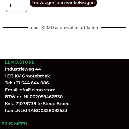
Toevoegen aan winkelwagen
door ELMO aanbevolen artikelen
ELMO.STORE
Industrieweg 44
1613 KV Grootebroek
Tel:
+31 644 644 086
Email:
info@elmo.store
BTW nr: NL002099462B30
Kvk: 71078738 te Stede Broec
Iban.:NL61RABO0328092533
ER IS MEER …