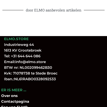
door ELMO aanbevolen artikelen
ELMO.STORE
Industrieweg 44
1613 KV Grootebroek
Tel:
+31 644 644 086
Email:
info@elmo.store
BTW nr: NL002099462B30
Kvk: 71078738 te Stede Broec
Iban.:NL61RABO0328092533
ER IS MEER …
Over
ons
Contactpagina