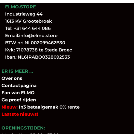
ELMO.STORE
Industrieweg 44
1613 KV Grootebroek
Tel:
+31 644 644 086
Email:
info@elmo.store
BTW nr: NL002099462B30
Kvk: 71078738 te Stede Broec
Iban.:NL61RABO0328092533
ER IS MEER …
Over
ons
Contactpagina
Fan
van ELMO
Ga proef rijden
Nieuw:
In3 betaalgemak
0% rente
Laatste nieuws!
OPENINGSTIJDEN: