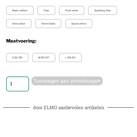
Black edition
Titan
Pearl white
Sparkling titan
Shiny black
Velvet black
Signal yellow
Maatvoering:
S (51-55)
M (52-57)
L (56-62)
Toevoegen aan winkelwagen
door ELMO aanbevolen artikelen