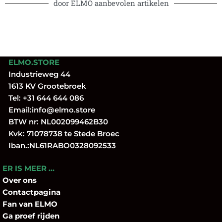
door ELMO aanbevolen artikelen
ELMO.STORE
Industrieweg 44
1613 KV Grootebroek
Tel:
+31 644 644 086
Email:
info@elmo.store
BTW nr: NL002099462B30
Kvk: 71078738 te Stede Broec
Iban.:NL61RABO0328092533
ER IS MEER …
Over
ons
Contactpagina
Fan
van ELMO
Ga proef rijden