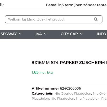
5,-
Betaal in3 termijnen zónder rente
SEGWAY
IVA
CITY CAR
INFO
8X16MM ST4 PARKER ZIJSCHERM M
1.65
incl. btw
Artikelnummer
6240206006
Categorieën
,
Niu Overige Plaatdelen
Niu Over
,
,
,
Plaatdelen
Niu Plaatdelen
Niu Plaatdelen
Pla