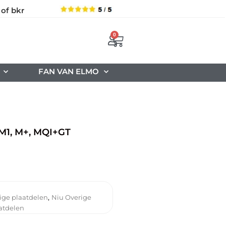
 of bkr
0
FAN VAN ELMO
1, M+, MQI+GT
,
ige plaatdelen
Niu Overige
atdelen