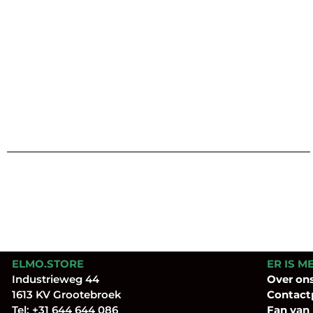
ELMO.STORE
ER IS M
Industrieweg 44
Over
on
1613 KV Grootebroek
Contact
Tel:
+31 644 644 086
Fan
van