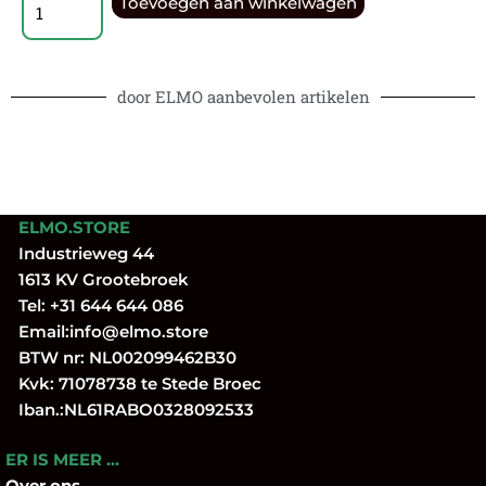
Toevoegen aan winkelwagen
door ELMO aanbevolen artikelen
ELMO.STORE
Industrieweg 44
1613 KV Grootebroek
Tel:
+31 644 644 086
Email:
info@elmo.store
BTW nr: NL002099462B30
Kvk: 71078738 te Stede Broec
Iban.:NL61RABO0328092533
ER IS MEER …
Over
ons