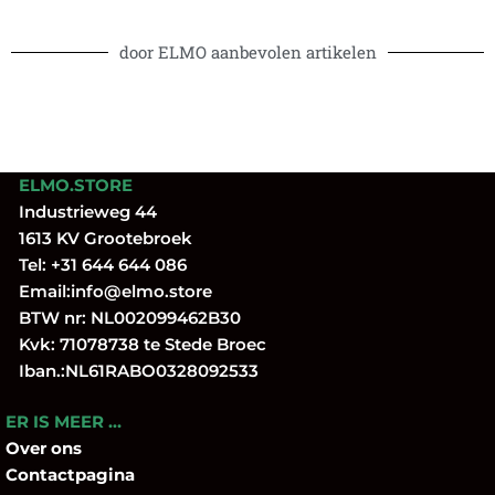
door ELMO aanbevolen artikelen
ELMO.STORE
Industrieweg 44
1613 KV Grootebroek
Tel:
+31 644 644 086
Email:
info@elmo.store
BTW nr: NL002099462B30
Kvk: 71078738 te Stede Broec
Iban.:NL61RABO0328092533
ER IS MEER …
Over
ons
Contactpagina