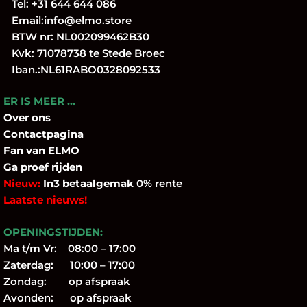
Tel:
+31 644 644 086
Email:
info@elmo.store
BTW nr: NL002099462B30
Kvk: 71078738 te Stede Broec
Iban.:NL61RABO0328092533
ER IS MEER …
Over
ons
Contactpagina
Fan
van ELMO
Ga proef rijden
Nieuw:
In3 betaalgemak
0% rente
Laatste nieuws!
OPENINGSTIJDEN:
Ma t/m Vr: 08:00 – 17:00
Zaterdag: 10:00 – 17:00
Zondag: op afspraak
Avonden: op afspraak