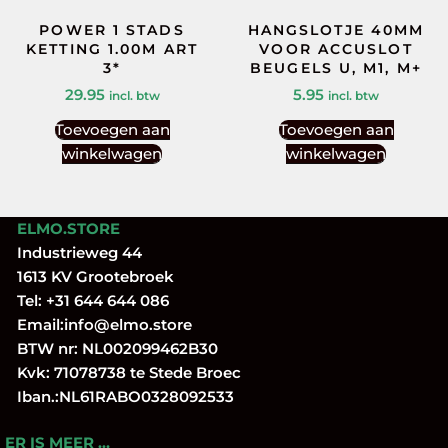
POWER 1 STADS
HANGSLOTJE 40MM
KETTING 1.00M ART
VOOR ACCUSLOT
3*
BEUGELS U, M1, M+
29.95
5.95
incl. btw
incl. btw
Toevoegen aan
Toevoegen aan
winkelwagen
winkelwagen
ELMO.STORE
Industrieweg 44
1613 KV Grootebroek
Tel:
+31 644 644 086
Email:
info@elmo.store
BTW nr: NL002099462B30
Kvk: 71078738 te Stede Broec
Iban.:NL61RABO0328092533
ER IS MEER …