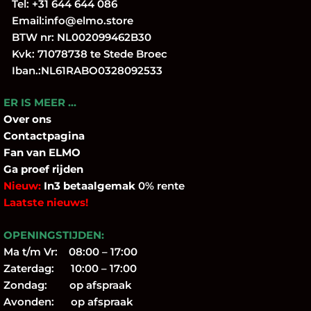
Tel:
+31 644 644 086
Email:
info@elmo.store
BTW nr: NL002099462B30
Kvk: 71078738 te Stede Broec
Iban.:NL61RABO0328092533
ER IS MEER …
Over
ons
Contactpagina
Fan
van ELMO
Ga proef rijden
Nieuw:
In3 betaalgemak
0% rente
Laatste nieuws!
OPENINGSTIJDEN:
Ma t/m Vr: 08:00 – 17:00
Zaterdag: 10:00 – 17:00
Zondag: op afspraak
Avonden: op afspraak