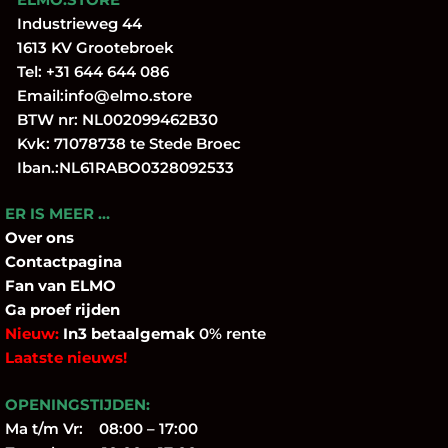
Industrieweg 44
1613 KV Grootebroek
Tel:
+31 644 644 086
Email:
info@elmo.store
BTW nr: NL002099462B30
Kvk: 71078738 te Stede Broec
Iban.:NL61RABO0328092533
ER IS MEER …
Over
ons
Contactpagina
Fan
van ELMO
Ga proef rijden
Nieuw:
In3 betaalgemak
0% rente
Laatste nieuws!
OPENINGSTIJDEN:
Ma t/m Vr: 08:00 – 17:00