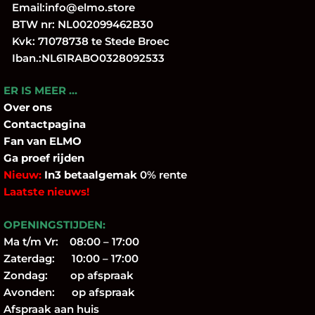
Email:
info@elmo.store
BTW nr: NL002099462B30
Kvk: 71078738 te Stede Broec
Iban.:NL61RABO0328092533
ER IS MEER …
Over
ons
Contactpagina
Fan
van ELMO
Ga proef rijden
Nieuw:
In3 betaalgemak
0% rente
Laatste nieuws!
OPENINGSTIJDEN:
Ma t/m Vr: 08:00 – 17:00
Zaterdag: 10:00 – 17:00
Zondag: op afspraak
Avonden: op afspraak
Afspraak aan huis