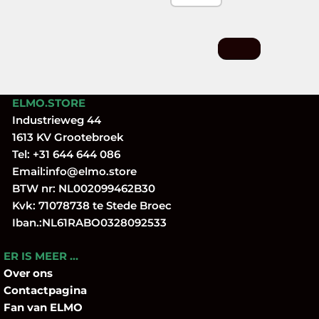
ELMO.STORE
Industrieweg 44
1613 KV Grootebroek
Tel:
+31 644 644 086
Email:
info@elmo.store
BTW nr: NL002099462B30
Kvk: 71078738 te Stede Broec
Iban.:NL61RABO0328092533
ER IS MEER …
Over
ons
Contactpagina
Fan
van ELMO