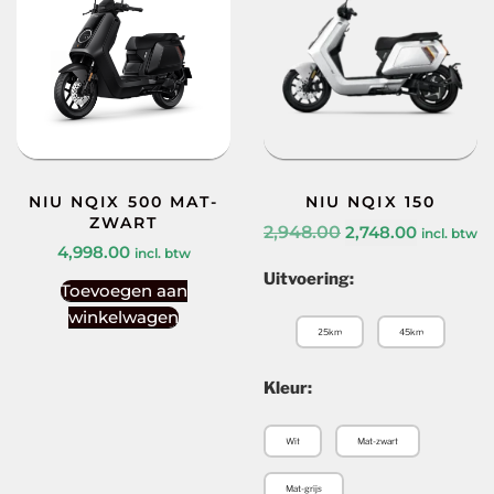
NIU NQIX 500 MAT-
NIU NQIX 150
ZWART
2,948.00
2,748.00
incl. btw
4,998.00
incl. btw
Uitvoering:
Toevoegen aan
winkelwagen
25km
45km
Kleur:
Wit
Mat-zwart
Mat-grijs