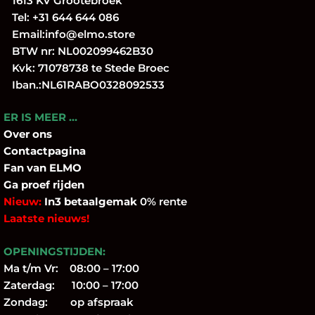
1613 KV Grootebroek
Tel:
+31 644 644 086
Email:
info@elmo.store
BTW nr: NL002099462B30
Kvk: 71078738 te Stede Broec
Iban.:NL61RABO0328092533
ER IS MEER …
Over
ons
Contactpagina
Fan
van ELMO
Ga proef rijden
Nieuw:
In3 betaalgemak
0% rente
Laatste nieuws!
OPENINGSTIJDEN:
Ma t/m Vr: 08:00 – 17:00
Zaterdag: 10:00 – 17:00
Zondag: op afspraak