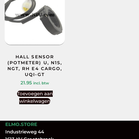
HALL SENSOR
(POTMETER) U, N1S,
NGT, RH E4 CARGO,
UQI-GT
21.95
incl. btw
Toevoegen aan
winkelwagen
ELMO.STORE
Industrieweg 44