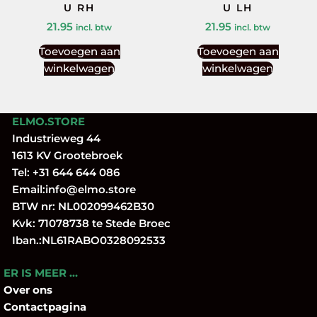
U RH
U LH
21.95
21.95
incl. btw
incl. btw
Toevoegen aan
Toevoegen aan
winkelwagen
winkelwagen
ELMO.STORE
Industrieweg 44
1613 KV Grootebroek
Tel:
+31 644 644 086
Email:
info@elmo.store
BTW nr: NL002099462B30
Kvk: 71078738 te Stede Broec
Iban.:NL61RABO0328092533
ER IS MEER …
Over
ons
Contactpagina