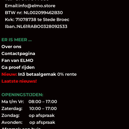
Email:
info@elmo.store
BTW nr: NL002099462B30
Kvk: 71078738 te Stede Broec
Iban.:NL61RABO0328092533
ER IS MEER …
Over
ons
Contactpagina
Fan
van ELMO
Ga proef rijden
Nieuw:
In3 betaalgemak
0% rente
Laatste nieuws!
OPENINGSTIJDEN:
Ma t/m Vr: 08:00 – 17:00
Zaterdag: 10:00 – 17:00
Zondag: op afspraak
Avonden: op afspraak