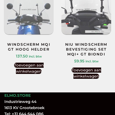
WINDSCHERM MQI
NIU WINDSCHERM
GT HOOG HELDER
BEVESTIGING SET
MQI+ GT BIONDI
137.50
incl. btw
59.95
incl. btw
Toevoegen aan
Toevoegen aan
winkelwagen
winkelwagen
ELMO.STORE
Industrieweg 44
1613 KV Grootebroek
Tel:
+31 644 644 086