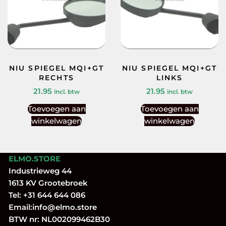
NIU SPIEGEL MQI+GT
NIU SPIEGEL MQI+GT
RECHTS
LINKS
21.95
21.95
incl. btw
incl. btw
Toevoegen aan
Toevoegen aan
winkelwagen
winkelwagen
ELMO.STORE
Industrieweg 44
1613 KV Grootebroek
Tel:
+31 644 644 086
Email:
info@elmo.store
BTW nr: NL002099462B30