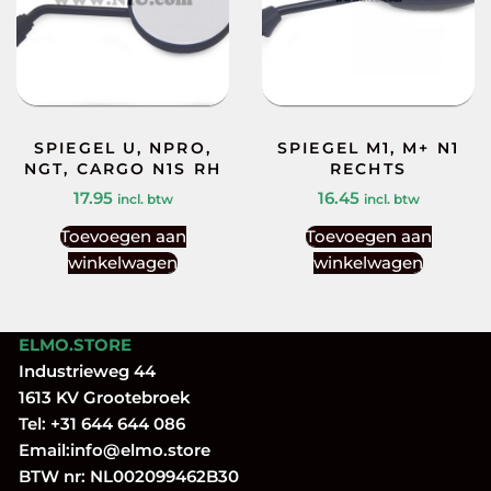
SPIEGEL U, NPRO,
SPIEGEL M1, M+ N1
NGT, CARGO N1S RH
RECHTS
17.95
16.45
incl. btw
incl. btw
Toevoegen aan
Toevoegen aan
winkelwagen
winkelwagen
ELMO.STORE
Industrieweg 44
1613 KV Grootebroek
Tel:
+31 644 644 086
Email:
info@elmo.store
BTW nr: NL002099462B30