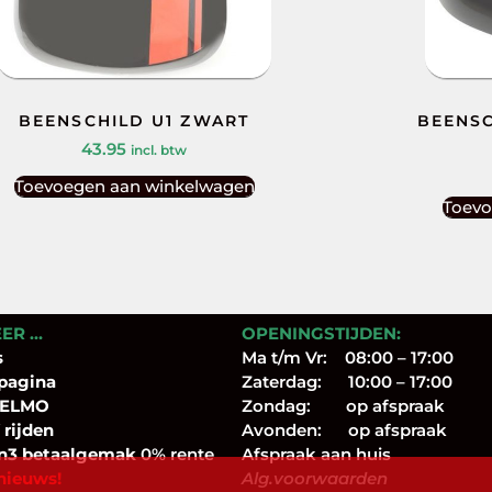
BEENSCHILD U1 ZWART
BEENSC
43.95
incl. btw
Toevoegen aan winkelwagen
Toevo
EER …
OPENINGSTIJDEN:
s
Ma t/m Vr: 08:00 – 17:00
pagina
Zaterdag: 10:00 – 17:00
 ELMO
Zondag: op afspraak
 rijden
Avonden: op afspraak
n3 betaalgemak
0% rente
Afspraak aan huis
nieuws!
Alg.voorwaarden