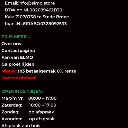
Email:
info@elmo.store
BTW nr: NL002099462B30
Kvk: 71078738 te Stede Broec
Iban.:NL61RABO0328092533
ER IS MEER …
Over
ons
Contactpagina
Fan
van ELMO
Ga proef rijden
Nieuw:
In3 betaalgemak
0% rente
Laatste nieuws!
OPENINGSTIJDEN:
Ma t/m Vr: 08:00 – 17:00
Zaterdag: 10:00 – 17:00
Zondag: op afspraak
Avonden: op afspraak
Afspraak aan huis