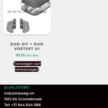
DUO ZIT + DUO
VOETSET U1
99.95
incl. btw
Toevoegen aan
winkelwagen
ELMO.STORE
Industrieweg 44
1613 KV Grootebroek
Tel:
+31 644 644 086