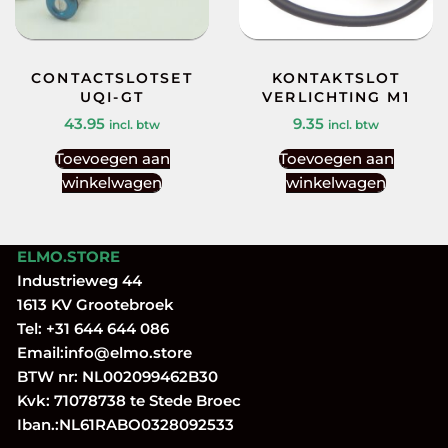
CONTACTSLOTSET
KONTAKTSLOT
UQI-GT
VERLICHTING M1
43.95
9.35
incl. btw
incl. btw
Toevoegen aan
Toevoegen aan
winkelwagen
winkelwagen
ELMO.STORE
Industrieweg 44
1613 KV Grootebroek
Tel:
+31 644 644 086
Email:
info@elmo.store
BTW nr: NL002099462B30
Kvk: 71078738 te Stede Broec
Iban.:NL61RABO0328092533