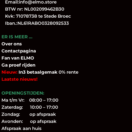
Email:
info@elmo.store
BTW nr: NL002099462B30
Kvk: 71078738 te Stede Broec
Iban.:NL61RABO0328092533
ER IS MEER …
Over
ons
Contactpagina
Fan
van ELMO
Ga proef rijden
Nieuw:
In3 betaalgemak
0% rente
Laatste nieuws!
OPENINGSTIJDEN:
Ma t/m Vr: 08:00 – 17:00
Zaterdag: 10:00 – 17:00
Zondag: op afspraak
Avonden: op afspraak
Afspraak aan huis