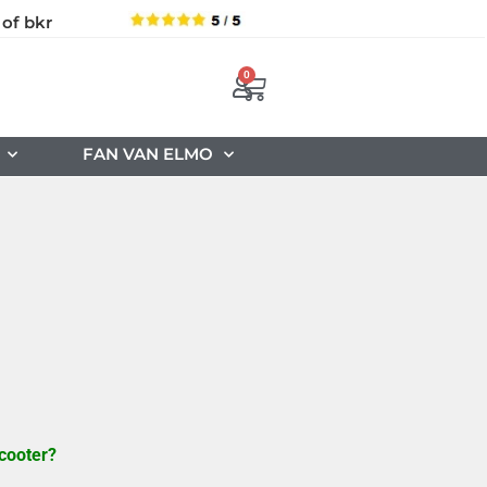
 of bkr
0
FAN VAN ELMO
scooter?