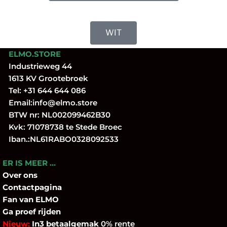
WIT
ELMO.STORE
Industrieweg 44
1613 KV Grootebroek
Tel:
+31 644 644 086
Email:
info@elmo.store
BTW nr: NL002099462B30
Kvk: 71078738 te Stede Broec
Iban.:NL61RABO0328092533
ER IS MEER …
Over
ons
Contactpagina
Fan
van ELMO
Ga proef rijden
Nieuw:
In3 betaalgemak
0% rente