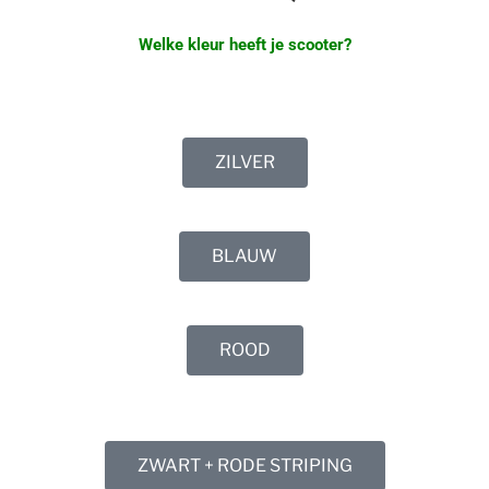
Welke kleur heeft je scooter?
ZILVER
BLAUW
ROOD
ZWART + RODE STRIPING