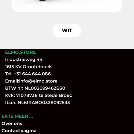
WIT
ELMO.STORE
Industrieweg 44
1613 KV Grootebroek
Tel:
+31 644 644 086
Email:
info@elmo.store
BTW nr: NL002099462B30
Kvk: 71078738 te Stede Broec
Iban.:NL61RABO0328092533
ER IS MEER …
Over
ons
Contactpagina