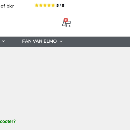
 of bkr
0
FAN VAN ELMO
scooter?