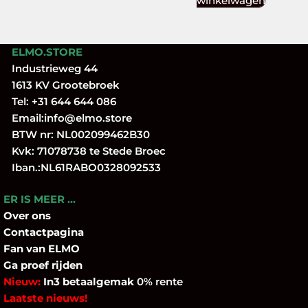
winkelwagen
ELMO.STORE
Industrieweg 44
1613 KV Grootebroek
Tel:
+31 644 644 086
Email:
info@elmo.store
BTW nr: NL002099462B30
Kvk: 71078738 te Stede Broec
Iban.:NL61RABO0328092533
ER IS MEER …
Over
ons
Contactpagina
Fan
van ELMO
Ga proef rijden
Nieuw:
In3 betaalgemak
0% rente
Laatste nieuws!