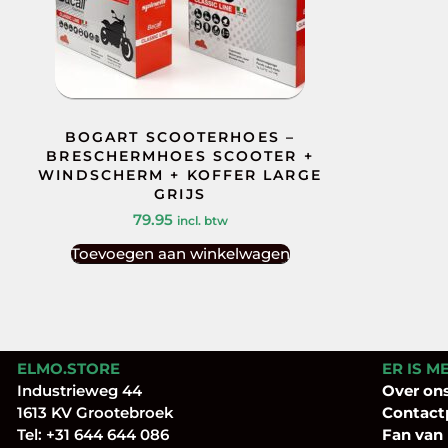
BOGART SCOOTERHOES –
BRESCHERMHOES SCOOTER +
WINDSCHERM + KOFFER LARGE
GRIJS
79.95
incl. btw
Toevoegen aan winkelwagen
ELMO.STORE
ER IS M
Industrieweg 44
Over
on
1613 KV Grootebroek
Contact
Tel:
+31 644 644 086
Fan
van